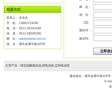
网 址：
联系方式
地 址：
联系人：
肖先生
QQ：
手 机：
13862219290
电 话：
0512-58163188
微信号：
传 真：
0512-58599296
验证码：
网 址：
www.jinkefa.com.cn
地 址：
塘市金塘中路320号
主营产品：锂亚硫酰氯电池,锂电池组,定制电池组
通信地址：塘市金塘中路320号 电话：
E-ma
友